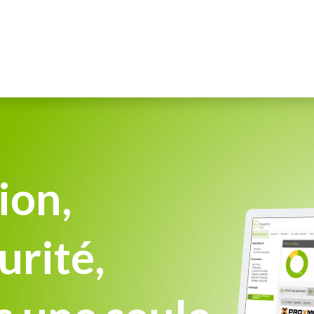
tions
Fonctionnalités
Services
Etudes de cas
W
ion,
urité,